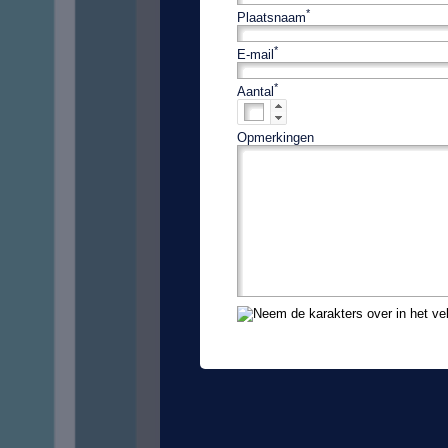
*
Plaatsnaam
*
E-mail
*
Aantal
*
Opmerkingen