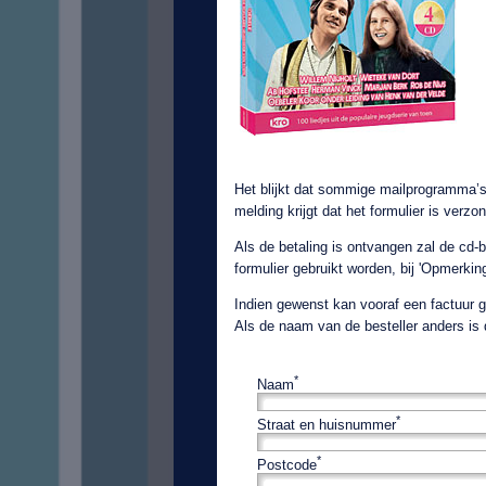
Het blijkt dat sommige mailprogramma’s
melding krijgt dat het formulier is verz
Als de betaling is ontvangen zal de cd
formulier gebruikt worden, bij 'Opmerki
Indien gewenst kan vooraf een factuur g
Als de naam van de besteller anders i
*
Naam
*
Straat en huisnummer
*
Postcode