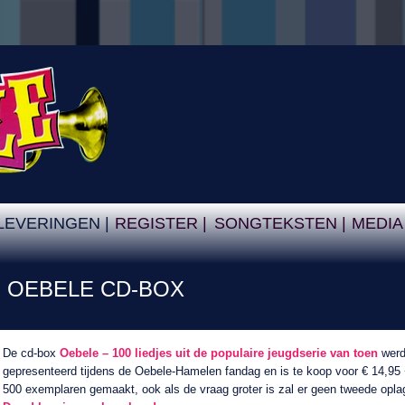
LEVERINGEN |
REGISTER |
SONGTEKSTEN |
MEDIA
R
OEBELE CD-BOX
De cd-box
Oebele – 100 liedjes uit de populaire jeugdserie van toen
werd
gepresenteerd tijdens de Oebele-Hamelen fandag en is te koop voor € 14,95 
500 exemplaren gemaakt, ook als de vraag groter is zal er geen tweede opl