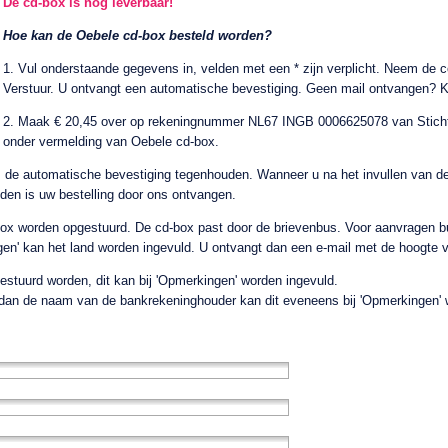
De cd-box is nog leverbaar!
Hoe kan de Oebele cd-box besteld worden?
1. Vul onderstaande gegevens in, velden met een * zijn verplicht. Neem de c
Verstuur. U ontvangt een automatische bevestiging. Geen mail ontvangen? K
2. Maak € 20,45 over op rekeningnummer NL67 INGB 0006625078 van Stichti
onder vermelding van Oebele cd-box.
 de automatische bevestiging tegenhouden. Wanneer u na het invullen van de 
onden is uw bestelling door ons ontvangen.
-box worden opgestuurd. De cd-box past door de brievenbus. Voor aanvragen 
ngen' kan het land worden ingevuld. U ontvangt dan een e-mail met de hoogte
estuurd worden, dit kan bij 'Opmerkingen' worden ingevuld.
s dan de naam van de bankrekeninghouder kan dit eveneens bij 'Opmerkingen