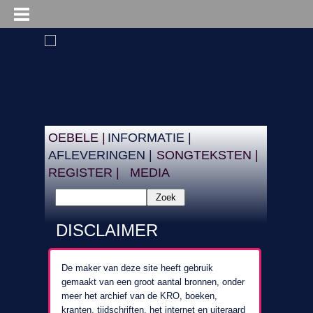
OEBELE |
INFORMATIE |
AFLEVERINGEN |
SONGTEKSTEN |
REGISTER |
MEDIA
Zoek
DISCLAIMER
De maker van deze site heeft gebruik
gemaakt van een groot aantal bronnen, onder
meer het archief van de KRO, boeken,
kranten, tijdschriften, het internet en uiteraard