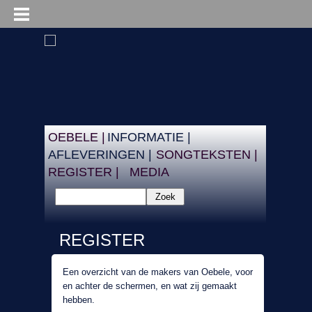
OEBELE |
INFORMATIE |
AFLEVERINGEN |
SONGTEKSTEN |
REGISTER |
MEDIA
Zoek
REGISTER
Een overzicht van de makers van Oebele, voor
en achter de schermen, en wat zij gemaakt
hebben.