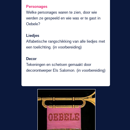
Personages
Welke personages waren te zien, door wie
werden ze gespeeld en wie was er te gast in
Oebele?
Liedjes
Alfabetische rangschikking van alle liedjes met
een toelichting. (in voorbereiding)
Decor
Tekeningen en schetsen gemaakt door
decorontwerper Els Salomon. (in voorbereiding)