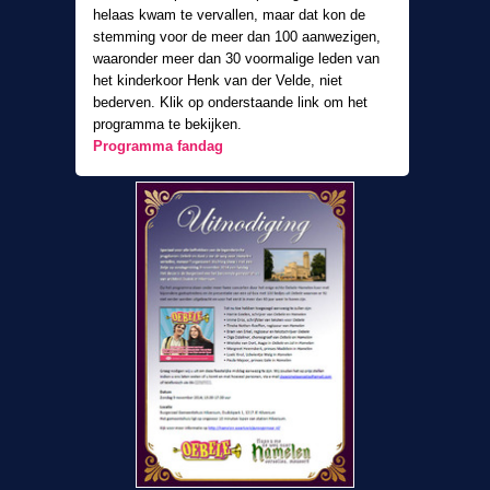
helaas kwam te vervallen, maar dat kon de
stemming voor de meer dan 100 aanwezigen,
waaronder meer dan 30 voormalige leden van
het kinderkoor Henk van der Velde, niet
bederven. Klik op onderstaande link om het
programma te bekijken.
Programma fandag