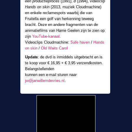
een productieproces
(1991),
d
(1994), videoclip
Hands on skin
(2013, muziek Cloudmachine)
en enkele reclamespots waarbij die van
Fruitella een golf van herkenning teweeg
bracht. Deze en andere fragmenten van de
animatiefilms van Harrie Geelen zijn te zien op
zijn
YouTube-kanaal
.
Videoclips Cloudmachine:
Safe haven
/
Hands
on skin
/
Old Waits Carol
Update
: de dvd is inmiddels uitgebracht en is
te koop voor € 16,95 + € 3,95 verzendkosten.
Belangstellenden
kunnen een e-mail sturen naar
jw@janwillemdevries.nl
.