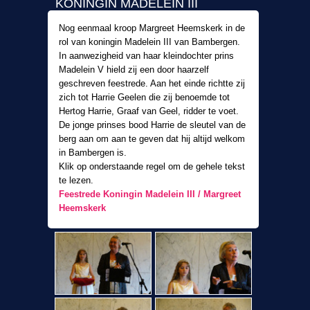
KONINGIN MADELEIN III
Nog eenmaal kroop Margreet Heemskerk in de
rol van koningin Madelein III van Bambergen.
In aanwezigheid van haar kleindochter prins
Madelein V hield zij een door haarzelf
geschreven feestrede. Aan het einde richtte zij
zich tot Harrie Geelen die zij benoemde tot
Hertog Harrie, Graaf van Geel, ridder te voet.
De jonge prinses bood Harrie de sleutel van de
berg aan om aan te geven dat hij altijd welkom
in Bambergen is.
Klik op onderstaande regel om de gehele tekst
te lezen.
Feestrede Koningin Madelein III / Margreet
Heemskerk