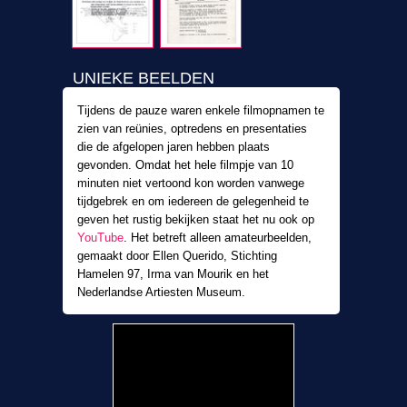
UNIEKE BEELDEN
Tijdens de pauze waren enkele filmopnamen te
zien van reünies, optredens en presentaties
die de afgelopen jaren hebben plaats
gevonden. Omdat het hele filmpje van 10
minuten niet vertoond kon worden vanwege
tijdgebrek en om iedereen de gelegenheid te
geven het rustig bekijken staat het nu ook op
YouTube
. Het betreft alleen amateurbeelden,
gemaakt door Ellen Querido, Stichting
Hamelen 97, Irma van Mourik en het
Nederlandse Artiesten Museum.