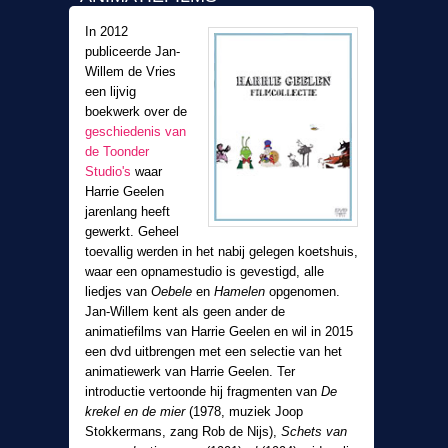
In 2012
publiceerde Jan-
Willem de Vries
een lijvig
boekwerk over de
geschiedenis van
de Toonder
Studio's
waar
Harrie Geelen
jarenlang heeft
gewerkt. Geheel
toevallig werden in het nabij gelegen koetshuis,
waar een opnamestudio is gevestigd, alle
liedjes van
Oebele
en
Hamelen
opgenomen.
Jan-Willem kent als geen ander de
animatiefilms van Harrie Geelen en wil in 2015
een dvd uitbrengen met een selectie van het
animatiewerk van Harrie Geelen. Ter
introductie vertoonde hij fragmenten van
De
krekel en de mier
(1978, muziek Joop
Stokkermans, zang Rob de Nijs),
Schets van