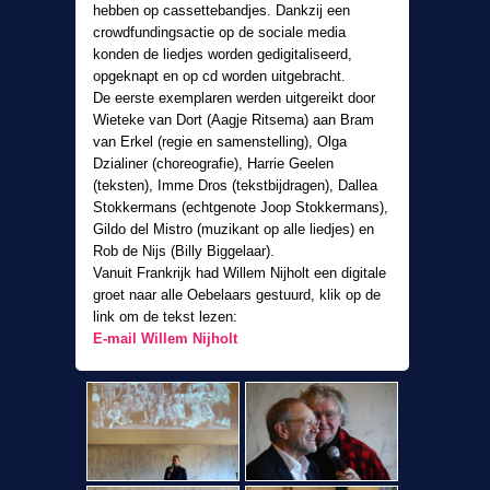
hebben op cassettebandjes. Dankzij een
crowdfundingsactie op de sociale media
konden de liedjes worden gedigitaliseerd,
opgeknapt en op cd worden uitgebracht.
De eerste exemplaren werden uitgereikt door
Wieteke van Dort (Aagje Ritsema) aan Bram
van Erkel (regie en samenstelling), Olga
Dzialiner (choreografie), Harrie Geelen
(teksten), Imme Dros (tekstbijdragen), Dallea
Stokkermans (echtgenote Joop Stokkermans),
Gildo del Mistro (muzikant op alle liedjes) en
Rob de Nijs (Billy Biggelaar).
Vanuit Frankrijk had Willem Nijholt een digitale
groet naar alle Oebelaars gestuurd, klik op de
link om de tekst lezen:
E-mail Willem Nijholt