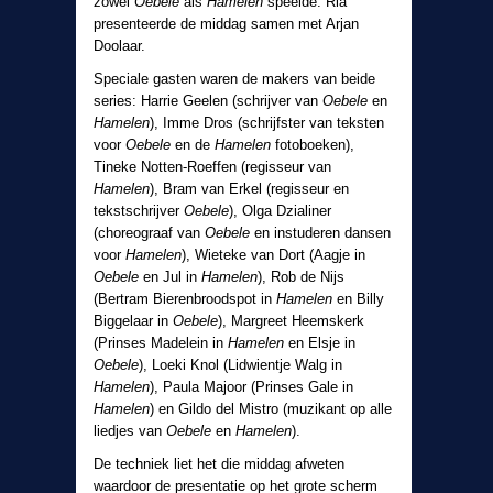
zowel
Oebele
als
Hamelen
speelde. Ria
presenteerde de middag samen met Arjan
Doolaar.
Speciale gasten waren de makers van beide
series: Harrie Geelen (schrijver van
Oebele
en
Hamelen
), Imme Dros (schrijfster van teksten
voor
Oebele
en de
Hamelen
fotoboeken),
Tineke Notten-Roeffen (regisseur van
Hamelen
), Bram van Erkel (regisseur en
tekstschrijver
Oebele
), Olga Dzialiner
(choreograaf van
Oebele
en instuderen dansen
voor
Hamelen
), Wieteke van Dort (Aagje in
Oebele
en Jul in
Hamelen
), Rob de Nijs
(Bertram Bierenbroodspot in
Hamelen
en Billy
Biggelaar in
Oebele
), Margreet Heemskerk
(Prinses Madelein in
Hamelen
en Elsje in
Oebele
), Loeki Knol (Lidwientje Walg in
Hamelen
), Paula Majoor (Prinses Gale in
Hamelen
) en Gildo del Mistro (muzikant op alle
liedjes van
Oebele
en
Hamelen
).
De techniek liet het die middag afweten
waardoor de presentatie op het grote scherm