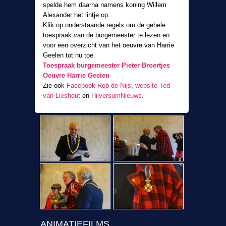
spelde hem daarna namens koning Willem
Alexander het lintje op.
Klik op onderstaande regels om de gehele
toespraak van de burgemeester te lezen en
voor een overzicht van het oeuvre van Harrie
Geelen tot nu toe.
Toespraak burgemeester Pieter Broertjes
Oeuvre Harrie Geelen
Zie ook
Facebook Rob de Nijs
,
website Ted
van Lieshout
en
HilversumNieuws
.
ANIMATIEFILMS