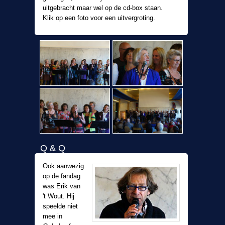
uitgebracht maar wel op de cd-box staan.
Klik op een foto voor een uitvergroting.
Q & Q
Ook aanwezig
op de fandag
was Erik van
't Wout. Hij
speelde niet
mee in