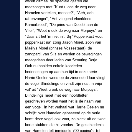
waren ditmaal de speciale gasten die
meezongen met "Kunt u ons de weg naar
Hamelen vertellen, meneer?", "Ach, ach
rattenvanger", "Het vliegend vloerkleed
Kamerbreed", "De prins van Doedel aan de
Vlier", "Weet u ook de weg naar Morpuys" en
"Daar zit het 'm niet in". Bij "Poppenkast voor,
poppenkast na" zong Jason Morel, zoon van
Maélys Morel (prinses Vossestaart), de
zangpartij van Sijs en werden de bewegingen
meegedaan door leden van Scouting Derja.
Ook nu haalden enkele koorleden
herinneringen op aan hun tijd in deze serie.
Harrie Geelen wees op de zinsnede 'Daar vliegt
de vogel Blindelings en vindt zijn nest in vrije
val' uit "Weet u ook de weg naar Morpuys".
Blindelings moet met een hoofdletter
geschreven worden want het is de naam van
een vogel. In het verhaal wat Harrie Geelen nu
schrijft over Hamelen gebaseerd op de serie
komt deze vogel ook voor, zo bleek uit de twee
korte stukken die hij voorlas. De geschiedenis
van Hamelen telt inmiddels 700 pagina's, tot