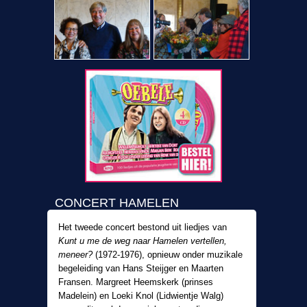
CONCERT HAMELEN
Het tweede concert bestond uit liedjes van
Kunt u me de weg naar Hamelen vertellen,
meneer?
(1972-1976), opnieuw onder muzikale
begeleiding van Hans Steijger en Maarten
Fransen. Margreet Heemskerk (prinses
Madelein) en Loeki Knol (Lidwientje Walg)