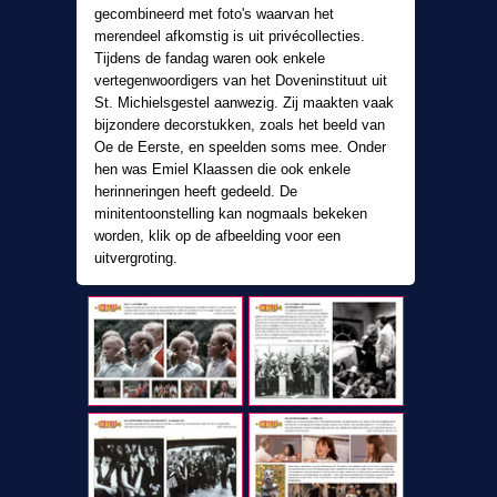
gecombineerd met foto's waarvan het
merendeel afkomstig is uit privécollecties.
Tijdens de fandag waren ook enkele
vertegenwoordigers van het Doveninstituut uit
St. Michielsgestel aanwezig. Zij maakten vaak
bijzondere decorstukken, zoals het beeld van
Oe de Eerste, en speelden soms mee. Onder
hen was Emiel Klaassen die ook enkele
herinneringen heeft gedeeld. De
minitentoonstelling kan nogmaals bekeken
worden, klik op de afbeelding voor een
uitvergroting.