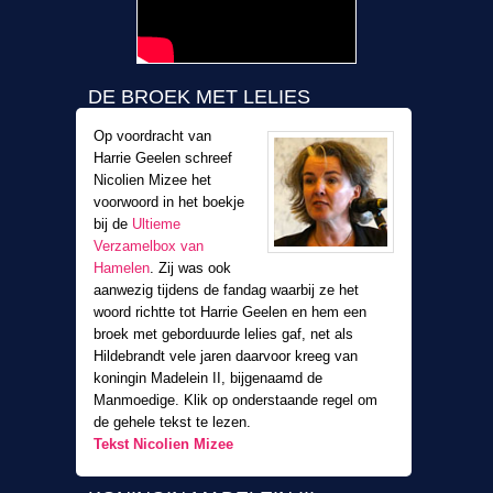
DE BROEK MET LELIES
Op voordracht van
Harrie Geelen schreef
Nicolien Mizee het
voorwoord in het boekje
bij de
Ultieme
Verzamelbox van
Hamelen
. Zij was ook
aanwezig tijdens de fandag waarbij ze het
woord richtte tot Harrie Geelen en hem een
broek met geborduurde lelies gaf, net als
Hildebrandt vele jaren daarvoor kreeg van
koningin Madelein II, bijgenaamd de
Manmoedige. Klik op onderstaande regel om
de gehele tekst te lezen.
Tekst Nicolien Mizee