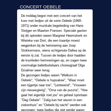
CONCERT OEBELE
De middag begon met een concert van het
koor met liedjes uit de serie
Oebele
(1968-
1971) onder muzikale begeleiding van Hans
Steijger en Maarten Fransen. Speciale gasten
bij dit optreden waren Margreet Heemskerk en
Wieteke van Dort, die een traantje moest
wegpinken bij de herinnering aan Joop
Stokkermans, wiens echtgenote Dallea op de
eerste rij zat. Tussen de liedjes door haalden
de koorleden herinneringen op, en zagen twee
voormalige balletbuitelaars choreograaf Olga
Dzialiner weer terug.
De gezongen liedjes waren "Welkom in
Oebele", "Oebele is hupsakee", "Waar moet
een tijgertje naar toe", "Lentewind", "Vrouwen
zijn nieuwsgierig", "Oma van de puszta", "Hoe
gaat het eigenlijk met jou" en geheel spontaan
"Dag Oebele". "Zalig kan het wezen in een
ziekenhuis" en "Oebele bij nacht" werden ook
gezongen, twee liedjes die niet eerder waren