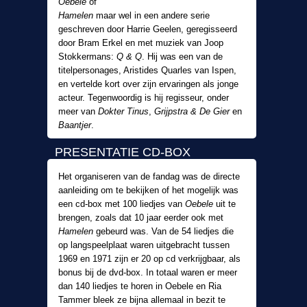
Oebele
of
Hamelen
maar wel in een andere serie
geschreven door Harrie Geelen, geregisseerd
door Bram Erkel en met muziek van Joop
Stokkermans:
Q & Q
. Hij was een van de
titelpersonages, Aristides Quarles van Ispen,
en vertelde kort over zijn ervaringen als jonge
acteur. Tegenwoordig is hij regisseur, onder
meer van
Dokter Tinus
,
Grijpstra & De Gier
en
Baantjer
.
PRESENTATIE CD-BOX
Het organiseren van de fandag was de directe
aanleiding om te bekijken of het mogelijk was
een cd-box met 100 liedjes van
Oebele
uit te
brengen, zoals dat 10 jaar eerder ook met
Hamelen
gebeurd was. Van de 54 liedjes die
op langspeelplaat waren uitgebracht tussen
1969 en 1971 zijn er 20 op cd verkrijgbaar, als
bonus bij de dvd-box. In totaal waren er meer
dan 140 liedjes te horen in Oebele en Ria
Tammer bleek ze bijna allemaal in bezit te