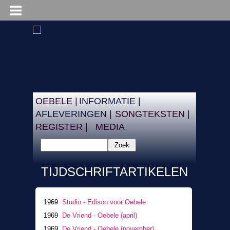
OEBELE |
INFORMATIE |
AFLEVERINGEN |
SONGTEKSTEN |
REGISTER |
MEDIA
Zoek
TIJDSCHRIFTARTIKELEN
1969
Studio - Edison voor Oebele
1969
De Vriend - Oebele (april)
1969
De Vriend - Oebele (november)