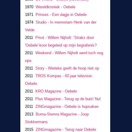
1970
Wereldkroniek - Oebele
1971
Prinses - Een dagje in Oebele
1974
Studio - In memoriam Henk van der
Velde
2011
Privé - Willem Nijholt: ‘Straks door
'Oebele'-koor begeleid op mijn begrafenis?
2011
Weekend - Willem Nijholt werd toch nog
opa
2011
Story - Wieteke geeft de hoop niet op
2011
TROS Kompas - 60 jaar televisie:
Oebele
2011
KRO Magazine - Oebele
2011
Plus Magazine - Terug op de buis! Nu!
2011
ZINGmagazine - Oebele is hupsakee
2013
Buma-Stemra Magazine - Joop
Stokkermans
2015
ZINGmagazine - Terug naar Oebele