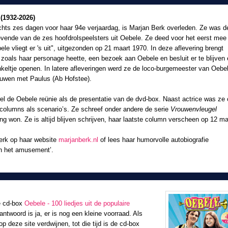
(1932-2026)
echts zes dagen voor haar 94e verjaardag, is Marjan Berk overleden. Ze was d
evende van de zes hoofdrolspeelsters uit Oebele. Ze deed voor het eerst mee 
ele vliegt er 's uit", uitgezonden op 21 maart 1970. In deze aflevering brengt
zoals haar personage heette, een bezoek aan Oebele en besluit er te blijven
keltje openen. In latere afleveringen werd ze de loco-burgemeester van Oebe
ouwen met Paulus (Ab Hofstee).
el de Oebele reünie als de presentatie van de dvd-box. Naast actrice was ze
 columns als scenario’s. Ze schreef onder andere de serie
Vrouwenvleugel
g won. Ze is altijd blijven schrijven, haar laatste column verscheen op 12 ma
Berk op haar website
marjanberk.nl
of lees haar humorvolle autobiografie
an het amusement’.
e cd-box
Oebele - 100 liedjes uit de populaire
antwoord is ja, er is nog een kleine voorraad. Als
p deze site verdwijnen, tot die tijd is de cd-box