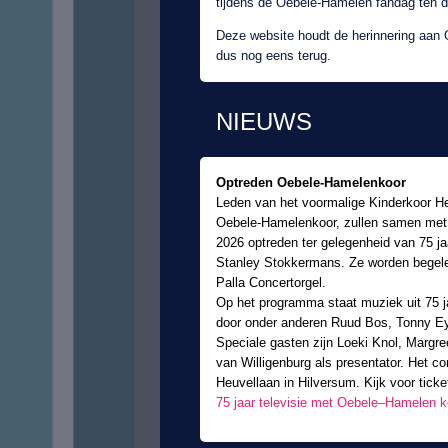
tijdens de Oebele-Hamelen fandag ten 
Deze website houdt de herinnering aan 
dus nog eens terug.
NIEUWS
Optreden Oebele-Hamelenkoor
Leden van het voormalige Kinderkoor He
Oebele-Hamelenkoor, zullen samen met B
2026 optreden ter gelegenheid van 75 jaa
Stanley Stokkermans. Ze worden begelei
Palla Concertorgel.
Op het programma staat muziek uit 75 j
door onder anderen Ruud Bos, Tonny E
Speciale gasten zijn Loeki Knol, Marg
van Willigenburg als presentator. Het co
Heuvellaan in Hilversum. Kijk voor tick
75 jaar televisie met Oebele–Hamelen ko