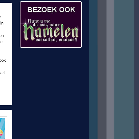
e
in
 en
le
 ook
art