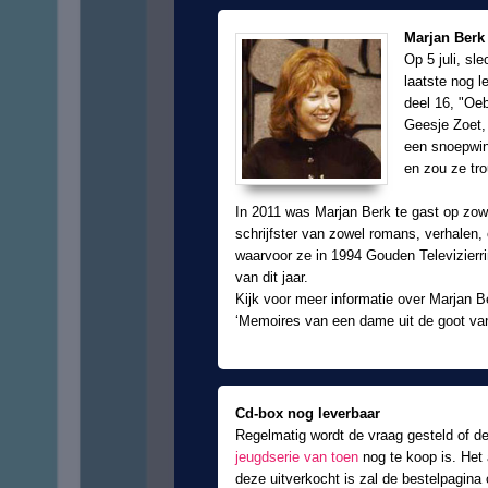
Marjan Berk 
Op 5 juli, sl
laatste nog l
deel 16, "Oeb
Geesje Zoet, 
een snoepwin
en zou ze tr
In 2011 was Marjan Berk te gast op zow
schrijfster van zowel romans, verhalen,
waarvoor ze in 1994 Gouden Televizierrin
van dit jaar.
Kijk voor meer informatie over Marjan 
‘Memoires van een dame uit de goot v
Cd-box nog leverbaar
Regelmatig wordt de vraag gesteld of d
jeugdserie van toen
nog te koop is. Het 
deze uitverkocht is zal de bestelpagina o