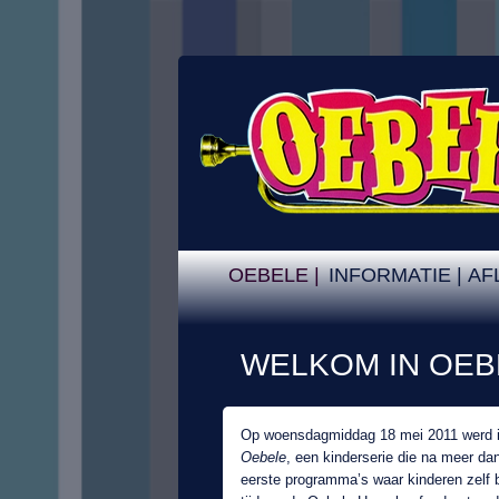
OEBELE |
INFORMATIE |
AF
WELKOM IN OEB
Op woensdagmiddag 18 mei 2011 werd in
Oebele
, een kinderserie die na meer dan
eerste programma’s waar kinderen zelf