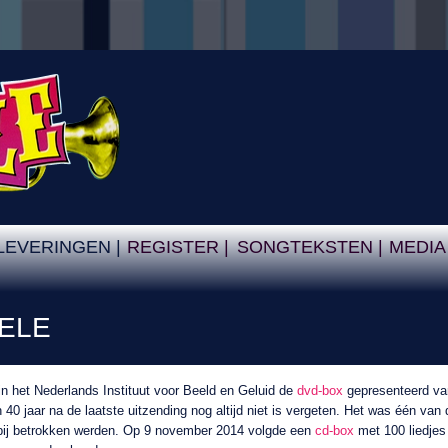
LEVERINGEN |
REGISTER |
SONGTEKSTEN |
MEDIA
ELE
 het Nederlands Instituut voor Beeld en Geluid de
dvd-box
gepresenteerd va
 40 jaar na de laatste uitzending nog altijd niet is vergeten. Het was één van 
 bij betrokken werden. Op 9 november 2014 volgde een
cd-box
met 100 liedjes