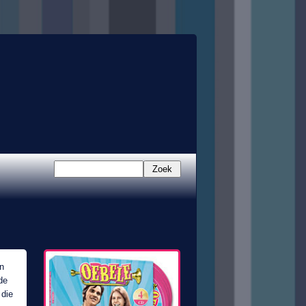
Zoek
n
de
 die