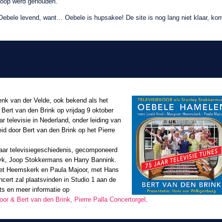
doop werd gehouden.
Oebele levend, want… Oebele is hupsakee! De site is nog lang niet klaar, ko
nk van der Velde, ook bekend als het
ert van den Brink op vrijdag 9 oktober
r televisie in Nederland, onder leiding van
d door Bert van den Brink op het Pierre
aar televisiegeschiedenis, gecomponeerd
yk, Joop Stokkermans en Harry Bannink.
reet Heemskerk en Paula Majoor, met Hans
ncert zal plaatsvinden in Studio 1 aan de
ets en meer informatie op
or & Bert van den Brink, Pierre Palla Concertorgel
.