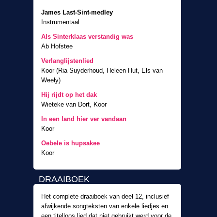
James Last-Sint-medley
Instrumentaal
Als Sinterklaas verstandig was
Ab Hofstee
Verlanglijstenlied
Koor (Ria Suyderhoud, Heleen Hut, Els van
Weely)
Hij rijdt op het dak
Wieteke van Dort, Koor
In een land hier ver vandaan
Koor
Oebele is hupsakee
Koor
DRAAIBOEK
Het complete draaiboek van deel 12, inclusief
afwijkende songteksten van enkele liedjes en
een titelloos lied dat niet gebruikt werd voor de