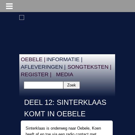
OEBELE |
INFORMATIE |
AFLEVERINGEN |
SONGTEKSTEN |
REGISTER |
MEDIA
Zoek
DEEL 12: SINTERKLAAS
KOMT IN OEBELE
Sinterklaas is onderweg naar Oebele, Koen
heeft af en toe via een radio contact met