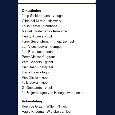
Producent
René Sleven
Orkestleden
Joop Stokkermans - vleugel
Gildo del Mistro - slagwerk
Louis Färber - trombone
Marcel Thielemans - trombone
Henny Kluvers - fluit
Harry Sevenstern, jr. - fluit, trompet
Jan Vleeshouwer - trompet
Jan Bos - accordeon
Peter Nieuwerf - gitaar
Wim Sanders - gitaar
Piet Baan - basgitaar
Frans Baan - fagot
Piet Olivier - viool
H. Brouwer - viool
G. Gobbaerts - viool
Jo Beijersbergen van Henegouwen - cello
Rolverdeling
Koen de Graaf - Willem Nijholt
Aagje Ritsema - Wieteke van Dort