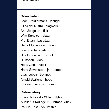
René Sleven
Orkestleden
Joop Stokkermans - vleugel
Gildo del Mistro - slagwerk
Arie Jongman - fluit
Wim Sanders - gitaar
Piet Baan - basgitaar
Harry Mooten - accordeon
Joop Cantor - cello
Dirk Groeneveld - viool
H. Bosch - viool
Henk Goris - viool
Harry Sevenstern, jr. - trompet
Jaap Leben - trompet
Arnold Swillens - hobo
Erik van Lier - trombone
Rolverdeling
Koen de Graaf - Willem Nijholt
Augustus Rozegeur - Herman Vinck
Paulus Post - Ab Hofstee