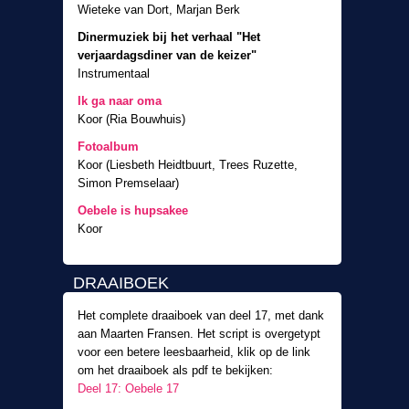
Wieteke van Dort, Marjan Berk
Dinermuziek bij het verhaal "Het
verjaardagsdiner van de keizer"
Instrumentaal
Ik ga naar oma
Koor (Ria Bouwhuis)
Fotoalbum
Koor (Liesbeth Heidtbuurt, Trees Ruzette,
Simon Premselaar)
Oebele is hupsakee
Koor
DRAAIBOEK
Het complete draaiboek van deel 17, met dank
aan Maarten Fransen. Het script is overgetypt
voor een betere leesbaarheid, klik op de link
om het draaiboek als pdf te bekijken:
Deel 17: Oebele 17