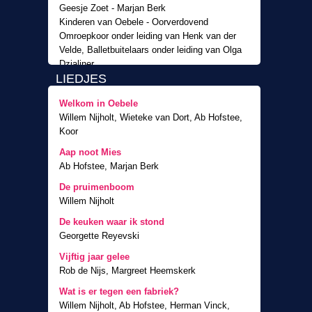
Geesje Zoet - Marjan Berk
Kinderen van Oebele - Oorverdovend
Omroepkoor onder leiding van Henk van der
Velde, Balletbuitelaars onder leiding van Olga
Dzialiner
LIEDJES
Gastrollen
Engelbracht Krullemuller - Wim van den Brink
Welkom in Oebele
Sara Krullemuller - Georgette Reyevski
Willem Nijholt, Wieteke van Dort, Ab Hofstee,
Billy Biggelaar - Rob de Nijs
Koor
Elsje Gratema - Margreet Heemskerk
Aap noot Mies
Gastoptreden
Ab Hofstee, Marjan Berk
Orkest met Coen van Orsouw (accordeon),
De pruimenboom
Gildo del Mistro (slagwerk), Joop Cantor
Willem Nijholt
(cello), H. Goris (viool)
De keuken waar ik stond
Winnaar quiz "Weet je veel"
Georgette Reyevski
Basisschool De Wiekslag, Stompetoren
Vijftig jaar gelee
Rob de Nijs, Margreet Heemskerk
Wat is er tegen een fabriek?
Willem Nijholt, Ab Hofstee, Herman Vinck,