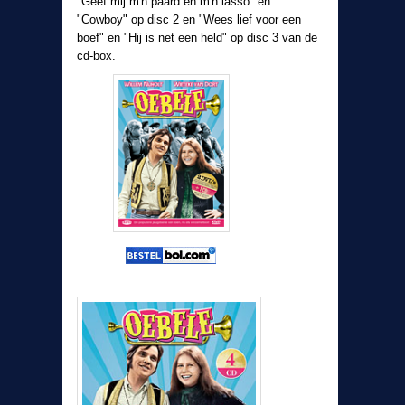
"Geef mij m'n paard en m'n lasso" en
"Cowboy" op disc 2 en "Wees lief voor een
boef" en "Hij is net een held" op disc 3 van de
cd-box.