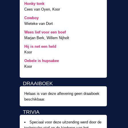
Honky tonk
Cees van Oyen, Koor
Cowboy
Wieteke van Dort
Wees lief voor een boef
Marjan Berk, Willem Nijholt
Hij is net een held
Koor
Oebele is hupsakee
Koor
DRAAIBOEK
Helaas is van deze aflevering geen draaiboek
beschikbaar.
TRIVIA
Speciaal voor deze uitzending werd door de
technische staf en de kinderen van het