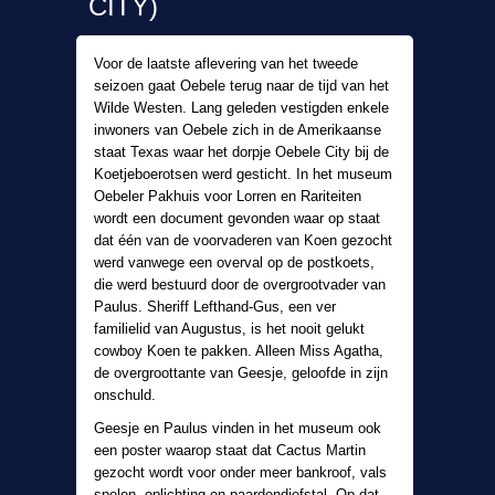
CITY)
Voor de laatste aflevering van het tweede
seizoen gaat Oebele terug naar de tijd van het
Wilde Westen. Lang geleden vestigden enkele
inwoners van Oebele zich in de Amerikaanse
staat Texas waar het dorpje Oebele City bij de
Koetjeboerotsen werd gesticht. In het museum
Oebeler Pakhuis voor Lorren en Rariteiten
wordt een document gevonden waar op staat
dat één van de voorvaderen van Koen gezocht
werd vanwege een overval op de postkoets,
die werd bestuurd door de overgrootvader van
Paulus. Sheriff Lefthand-Gus, een ver
familielid van Augustus, is het nooit gelukt
cowboy Koen te pakken. Alleen Miss Agatha,
de overgroottante van Geesje, geloofde in zijn
onschuld.
Geesje en Paulus vinden in het museum ook
een poster waarop staat dat Cactus Martin
gezocht wordt voor onder meer bankroof, vals
spelen, oplichting en paardendiefstal. Op dat