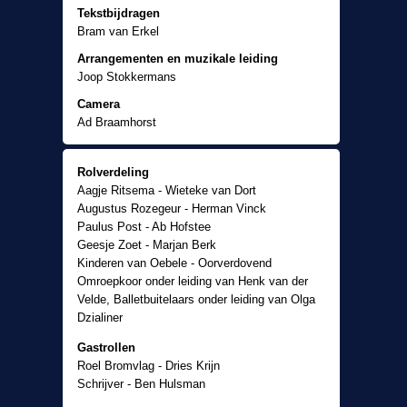
Tekstbijdragen
Bram van Erkel
Arrangementen en muzikale leiding
Joop Stokkermans
Camera
Ad Braamhorst
Decorontwerp
Els Salomons
Rolverdeling
Aagje Ritsema - Wieteke van Dort
Samenstelling en regie
Augustus Rozegeur - Herman Vinck
Bram van Erkel
Paulus Post - Ab Hofstee
Producent
Geesje Zoet - Marjan Berk
René Sleven
Kinderen van Oebele - Oorverdovend
Omroepkoor onder leiding van Henk van der
Velde, Balletbuitelaars onder leiding van Olga
Dzialiner
Gastrollen
Roel Bromvlag - Dries Krijn
Schrijver - Ben Hulsman