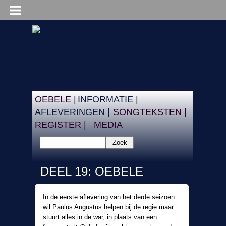
OEBELE |
INFORMATIE |
AFLEVERINGEN |
SONGTEKSTEN |
REGISTER |
MEDIA
Zoek
DEEL 19: OEBELE
In de eerste aflevering van het derde seizoen
wil Paulus Augustus helpen bij de regie maar
stuurt alles in de war, in plaats van een