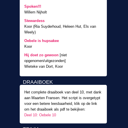
Spoken!!!
Willem Nijholt
Stewardess
Koor (Ria Suyderhoud, Heleen Hut, Els van
Weely)
Oebele is hupsakee
Koor
Hij doet zo gewoon
[niet
opgenomen/uitgezonden]
Wieteke van Dort, Koor
DRAAIBOEK
Het complete draaiboek van deel 10, met dank
aan Maarten Fransen. Het script is overgetypt
voor een betere leesbaarheid, klik op de link
om het draaiboek als pdf te bekijken:
Deel 10: Oebele 10