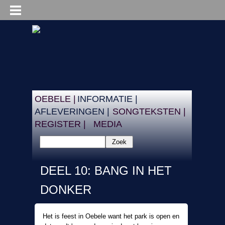
OEBELE |
INFORMATIE |
AFLEVERINGEN |
SONGTEKSTEN |
REGISTER |
MEDIA
Zoek
DEEL 10: BANG IN HET
DONKER
Het is feest in Oebele want het park is open en