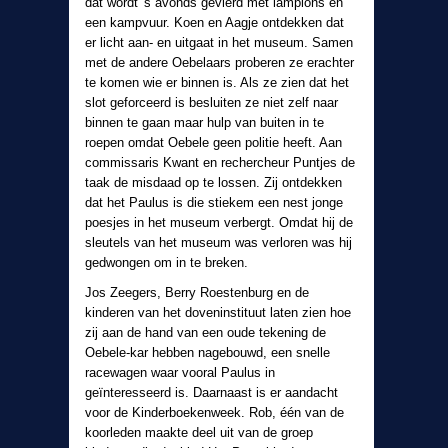
dat wordt 's avonds gevierd met lampions en
een kampvuur. Koen en Aagje ontdekken dat
er licht aan- en uitgaat in het museum. Samen
met de andere Oebelaars proberen ze erachter
te komen wie er binnen is. Als ze zien dat het
slot geforceerd is besluiten ze niet zelf naar
binnen te gaan maar hulp van buiten in te
roepen omdat Oebele geen politie heeft. Aan
commissaris Kwant en rechercheur Puntjes de
taak de misdaad op te lossen. Zij ontdekken
dat het Paulus is die stiekem een nest jonge
poesjes in het museum verbergt. Omdat hij de
sleutels van het museum was verloren was hij
gedwongen om in te breken.
Jos Zeegers, Berry Roestenburg en de
kinderen van het doveninstituut laten zien hoe
zij aan de hand van een oude tekening de
Oebele-kar hebben nagebouwd, een snelle
racewagen waar vooral Paulus in
geïnteresseerd is. Daarnaast is er aandacht
voor de Kinderboekenweek. Rob, één van de
koorleden maakte deel uit van de groep